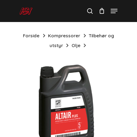
Skip
to
main
content
Forside
Kompressorer
Tilbehør og
utstyr
Olje