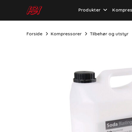
Skip
to
Produkter
Kompres
main
content
Forside
Kompressorer
Tilbehør og utstyr