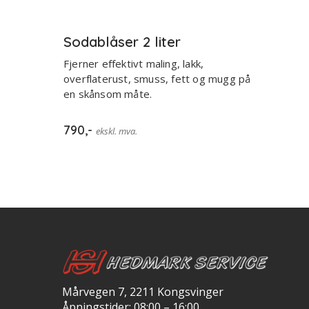
Sodablåser 2 liter
Fjerner effektivt maling, lakk,
overflaterust, smuss, fett og mugg på
en skånsom måte.
790
,-
ekskl. mva.
Mårvegen 7, 2211 Kongsvinger
Åpningstider: 08:00 – 16:00