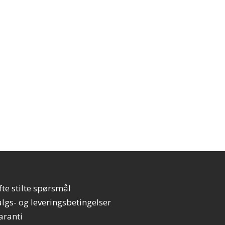
fte stilte spørsmål
algs- og leveringsbetingelser
aranti