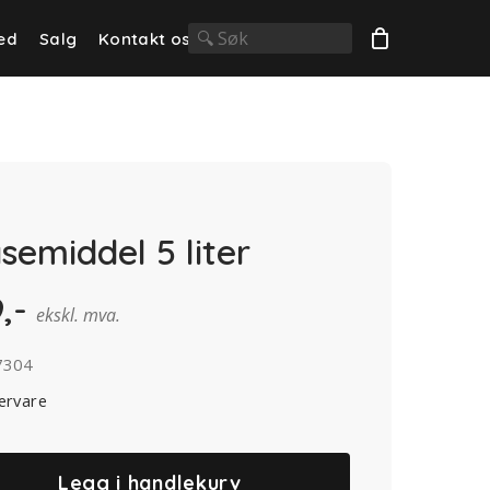
ed
Salg
Kontakt oss
semiddel 5 liter
9
,-
ekskl. mva.
7304
ervare
Legg i handlekurv