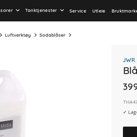
sorer
Tanktjenester
Service
Utleie
Bruktmark
Luftverktøy
Sodablåser
JWR
Blå
39
THA4
✓ Lag